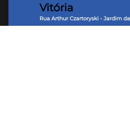
Vitória
Rua Arthur Czartoryski - Jardim da
2 Dorms
2 Banheiros
1 
57 m² Área útil
Apartamento de 2 quartos sendo uma 
para split e coifa, cozinha com pia
Corretor Rafael Aguiar (27) 99267-016
Veja ma