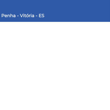
 Penha - Vitória - ES
Vaga
suíte com ventilação natural, elevador, duto
 e bancada e uma vaga de garagem.
6.
is opções de
Studio Jf