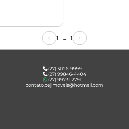
chevron_left
chevron_right
1 ... 1
(27) 3026-9999
(27) 99846-4404
(27) 99731-2791
contato.cejimoveis@hotmail.com