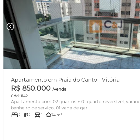
chevron_left
Apartamento em Praia do Canto - Vitória
R$ 850.000
/venda
Cód: 1142
Apartamento com 02 quartos + 01 quarto reversível, varanda
banheiro de serviço, 01 vaga de gar...
bed
directions_car
other_houses
2
2
1
74 m²