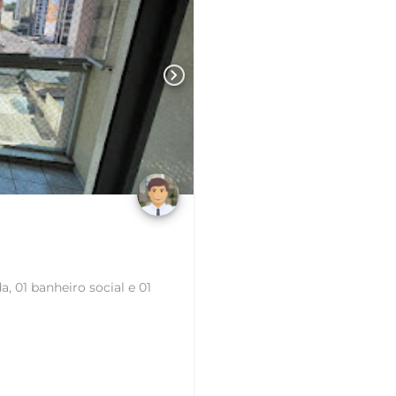
chevron_right
, 01 banheiro social e 01